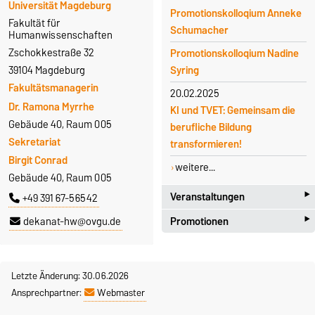
Universität Magdeburg
Promotionskolloqium Anneke
Fakultät für
Schumacher
Humanwissenschaften
Zschokkestraße 32
Promotionskolloqium Nadine
39104 Magdeburg
Syring
Fakultätsmanagerin
20.02.2025
Dr. Ramona Myrrhe
KI und TVET: Gemeinsam die
Gebäude 40, Raum 005
berufliche Bildung
Sekretariat
transformieren!
Birgit Conrad
weitere...
Gebäude 40, Raum 005
‣
Veranstaltungen
+49 391 67-56542
‣
Promotionen
dekanat-hw@ovgu.de
20.08.2026
Promotionsverteidigung
20.08.2026
Nadine Syring [FHW]
Promotionsverteidigung
Letzte Änderung: 30.06.2026
weitere...
Nadine Syring [FHW]
Ansprechpartner:
Webmaster
weitere...