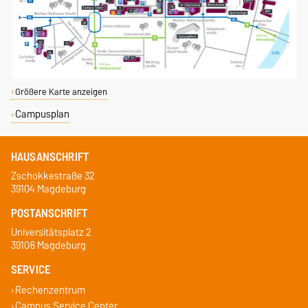
Größere Karte anzeigen
Campusplan
HAUSANSCHRIFT
Zschokkestraße 32
39104 Magdeburg
POSTANSCHRIFT
Universitätsplatz 2
39106 Magdeburg
SERVICE
Rechenzentrum
Campus Service Center