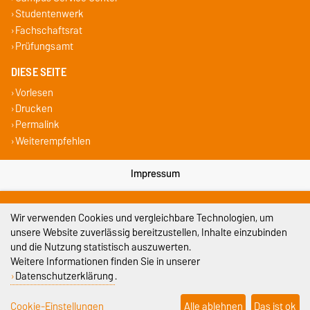
Studentenwerk
Fachschaftsrat
Prüfungsamt
DIESE SEITE
Vorlesen
Drucken
Permalink
Weiterempfehlen
Impressum
Datenschutz
Wir verwenden Cookies und vergleichbare Technologien, um
Barrierefreiheit
unsere Website zuverlässig bereitzustellen, Inhalte einzubinden
und die Nutzung statistisch auszuwerten.
Cookie-Einstellungen
Weitere Informationen finden Sie in unserer
Datenschutzerklärung
.
Sitemap
Cookie-Einstellungen
Alle ablehnen
Das ist ok