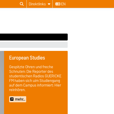
Direktlinks
EN
European Studies
Gespitzte Ohren und freche
Schnuten: Die Reporter des
studentischen Radios GUERICKE
FM haben sich uim Studiengang
auf dem Campus informiert: Hier
reinhören.
mehr...