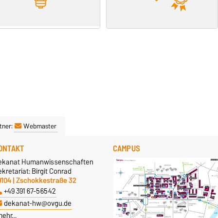
tner:
Webmaster
ONTAKT
CAMPUS
ekanat Humanwissenschaften
kretariat: Birgit Conrad
9104 | Zschokkestraße 32
+49 391 67-56542
dekanat-hw@ovgu.de
mehr…