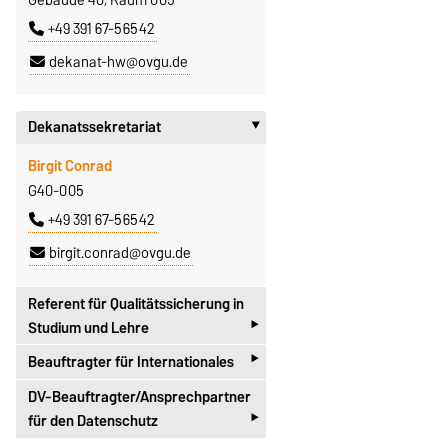
+49 391 67-56542
dekanat-hw@ovgu.de
Dekanatssekretariat
‣
Birgit Conrad
G40-005
+49 391 67-56542
birgit.conrad@ovgu.de
Referent für Qualitätssicherung in
‣
Studium und Lehre
‣
Beauftragter für Internationales
Zschokkestr. 32
39104 Magdeburg
DV-Beauftragter/Ansprechpartner
Zschokkestraße 32
‣
Jens Potter
für den Datenschutz
39104 Magdeburg
G40-R009