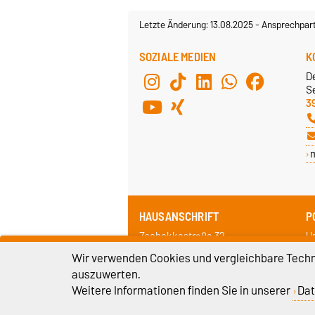
Letzte Änderung: 13.08.2025
-
Ansprechpar
SOZIALE MEDIEN
K
D
Se
3
HAUSANSCHRIFT
P
Zschokkestraße 32
Un
39104 Magdeburg
3
Wir verwenden Cookies und vergleichbare Techno
auszuwerten.
Weitere Informationen finden Sie in unserer
Dat