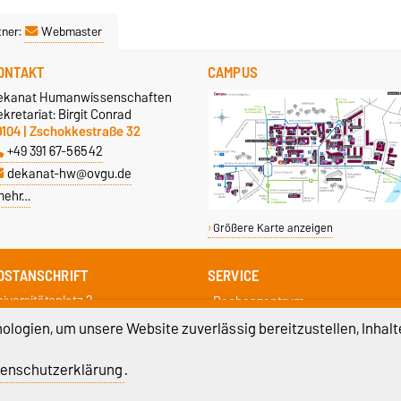
tner:
Webmaster
ONTAKT
CAMPUS
ekanat Humanwissenschaften
kretariat: Birgit Conrad
9104 | Zschokkestraße 32
+49 391 67-56542
dekanat-hw@ovgu.de
mehr…
Größere Karte anzeigen
OSTANSCHRIFT
SERVICE
iversitätsplatz 2
Rechenzentrum
9106 Magdeburg
Campus Service Center
logien, um unsere Website zuverlässig bereitzustellen, Inhalt
Studentenwerk
Fachschaftsrat
enschutzerklärung
.
Prüfungsamt