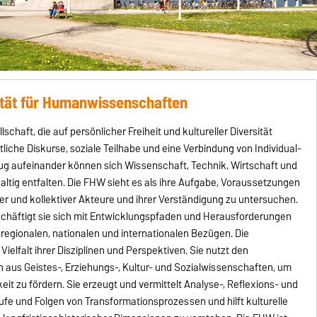
ltät für Humanwissenschaften
schaft, die auf persönlicher Freiheit und kultureller Diversität
ntliche Diskurse, soziale Teilhabe und eine Verbindung von Individual-
g aufeinander können sich Wissenschaft, Technik, Wirtschaft und
altig entfalten. Die FHW sieht es als ihre Aufgabe, Voraussetzungen
er und kollektiver Akteure und ihrer Verständigung zu untersuchen.
schäftigt sie sich mit Entwicklungspfaden und Herausforderungen
regionalen, nationalen und internationalen Bezügen. Die
Vielfalt ihrer Disziplinen und Perspektiven. Sie nutzt den
us Geistes-, Erziehungs-, Kultur- und Sozialwissenschaften, um
gkeit zu fördern. Sie erzeugt und vermittelt Analyse-, Reflexions- und
e und Folgen von Transformationsprozessen und hilft kulturelle