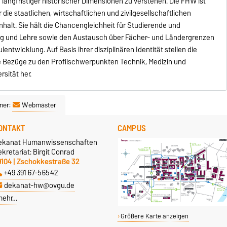
langfristiger historischer Dimensionen zu verstehen. Die FHW ist
die staatlichen, wirtschaftlichen und zivilgesellschaftlichen
halt. Sie hält die Chancengleichheit für Studierende und
hung und Lehre sowie den Austausch über Fächer- und Ländergrenzen
ntwicklung. Auf Basis ihrer disziplinären Identität stellen die
 Bezüge zu den Profilschwerpunkten Technik, Medizin und
sität her.
ner:
Webmaster
ONTAKT
CAMPUS
ekanat Humanwissenschaften
kretariat: Birgit Conrad
9104 | Zschokkestraße 32
+49 391 67-56542
dekanat-hw@ovgu.de
mehr…
Größere Karte anzeigen