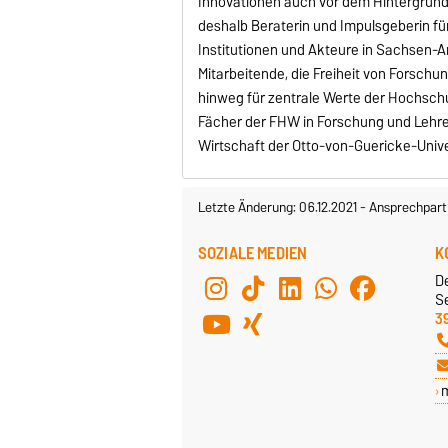
Innovationen auch vor dem Hintergrund 
deshalb Beraterin und Impulsgeberin für 
Institutionen und Akteure in Sachsen-An
Mitarbeitende, die Freiheit von Forsc
hinweg für zentrale Werte der Hochschule
Fächer der FHW in Forschung und Lehre
Wirtschaft der Otto-von-Guericke-Univer
Letzte Änderung: 06.12.2021
-
Ansprechpart
SOZIALE MEDIEN
K
D
Se
3