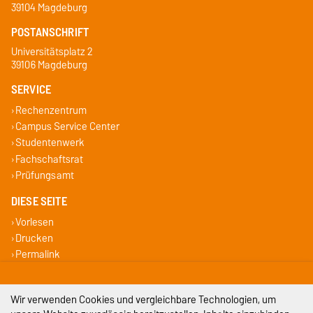
39104 Magdeburg
POSTANSCHRIFT
Universitätsplatz 2
39106 Magdeburg
SERVICE
Rechenzentrum
Campus Service Center
Studentenwerk
Fachschaftsrat
Prüfungsamt
DIESE SEITE
Vorlesen
Drucken
Permalink
Weiterempfehlen
Wir verwenden Cookies und vergleichbare Technologien, um
Impressum