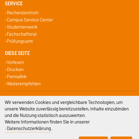
SERVICE
Rechenzentrum
Campus Service Center
Studentenwerk
Fachschaftsrat
Prüfungsamt
DIESE SEITE
Vorlesen
Drucken
Permalink
Weiterempfehlen
Impressum
Wir verwenden Cookies und vergleichbare Technologien, um
unsere Website zuverlässig bereitzustellen, Inhalte einzubinden
Datenschutz
und die Nutzung statistisch auszuwerten.
Weitere Informationen finden Sie in unserer
Barrierefreiheit
Datenschutzerklärung
.
Cookie-Einstellungen