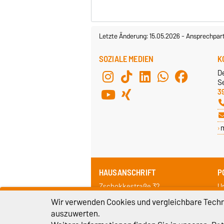
Letzte Änderung: 15.05.2026
-
Ansprechpar
SOZIALE MEDIEN
K
D
Se
3
HAUSANSCHRIFT
P
Zschokkestraße 32
Un
39104 Magdeburg
3
Wir verwenden Cookies und vergleichbare Techno
auszuwerten.