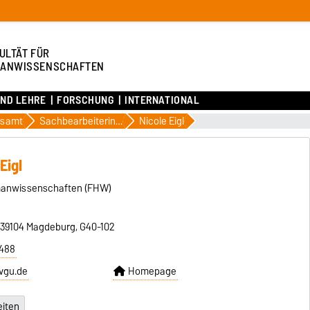
ULTÄT FÜR
ANWISSENSCHAFTEN
UND LEHRE
FORSCHUNG
INTERNATIONAL
gsamt
Sachbearbeiterinnen
Nicole Eigl
Eigl
manwissenschaften (FHW)
, 39104 Magdeburg, G40-102
6488
ovgu.de
Homepage
iten