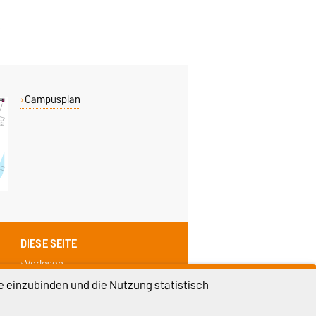
Campusplan
DIESE SEITE
Vorlesen
Drucken
e einzubinden und die Nutzung statistisch
Permalink
Weiterempfehlen