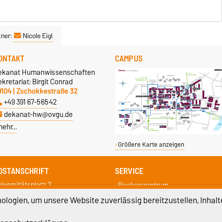
tner:
Nicole Eigl
ONTAKT
CAMPUS
ekanat Humanwissenschaften
kretariat: Birgit Conrad
9104 | Zschokkestraße 32
+49 391 67-56542
dekanat-hw@ovgu.de
mehr…
Größere Karte anzeigen
OSTANSCHRIFT
SERVICE
iversitätsplatz 2
Rechenzentrum
9106 Magdeburg
Campus Service Center
logien, um unsere Website zuverlässig bereitzustellen, Inhalt
Studentenwerk
Fachschaftsrat