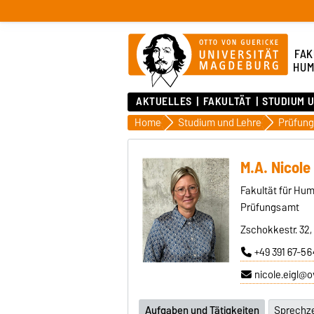
FAK
HUM
AKTUELLES
FAKULTÄT
STUDIUM 
Home
Studium und Lehre
Prüfun
M.A. Nicole 
Fakultät für Hu
Prüfungsamt
Zschokkestr. 32
+49 391 67-5
nicole.eigl@
Aufgaben und Tätigkeiten
Sprechze