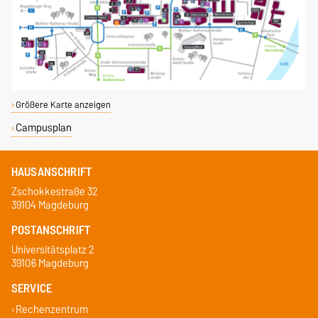
Größere Karte anzeigen
Campusplan
HAUSANSCHRIFT
Zschokkestraße 32
39104 Magdeburg
POSTANSCHRIFT
Universitätsplatz 2
39106 Magdeburg
SERVICE
Rechenzentrum