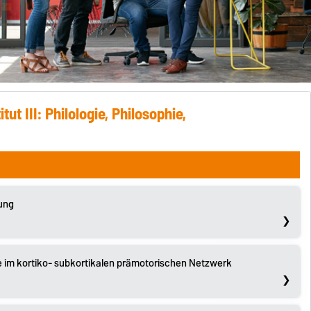
ut III: Philologie, Philosophie,
ung
e im kortiko- subkortikalen prämotorischen Netzwerk