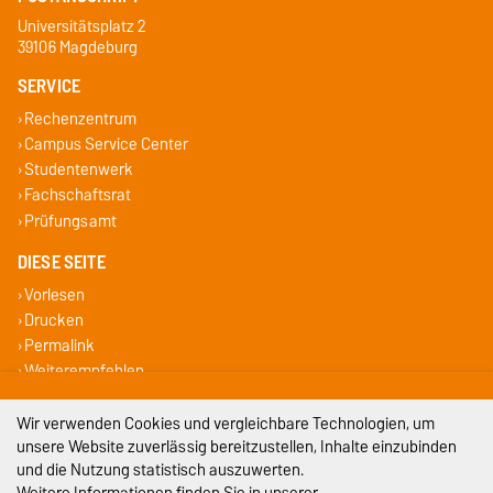
Universitätsplatz 2
39106 Magdeburg
SERVICE
Rechenzentrum
Campus Service Center
Studentenwerk
Fachschaftsrat
Prüfungsamt
DIESE SEITE
Vorlesen
Drucken
Permalink
Weiterempfehlen
Wir verwenden Cookies und vergleichbare Technologien, um
Impressum
unsere Website zuverlässig bereitzustellen, Inhalte einzubinden
Datenschutz
und die Nutzung statistisch auszuwerten.
Weitere Informationen finden Sie in unserer