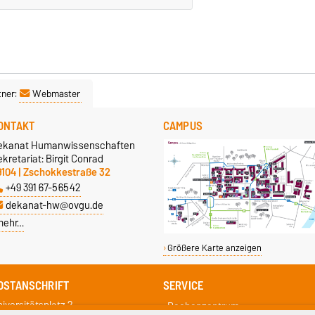
tner:
Webmaster
ONTAKT
CAMPUS
ekanat Humanwissenschaften
kretariat: Birgit Conrad
9104 | Zschokkestraße 32
+49 391 67-56542
dekanat-hw@ovgu.de
mehr…
Größere Karte anzeigen
OSTANSCHRIFT
SERVICE
iversitätsplatz 2
Rechenzentrum