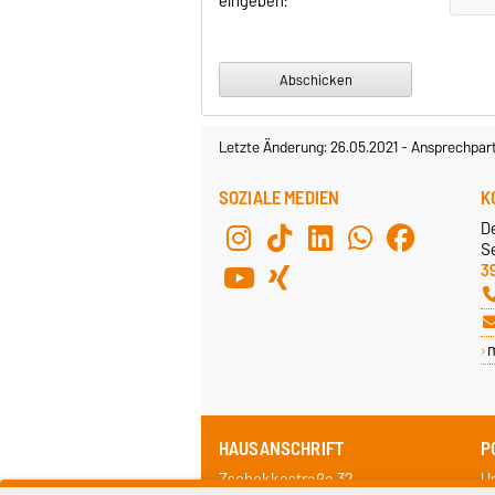
eingeben:
Letzte Änderung: 26.05.2021
-
Ansprechpar
SOZIALE MEDIEN
K
D
Se
3
HAUSANSCHRIFT
P
Zschokkestraße 32
Un