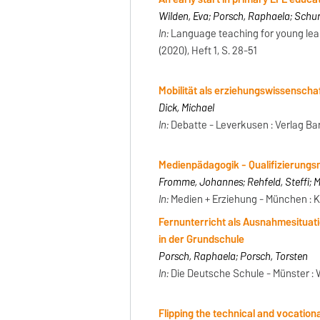
Wilden, Eva; Porsch, Raphaela; Schur
In:
Language teaching for young lea
(2020), Heft 1, S. 28-51
Mobilität als erziehungswissensch
Dick, Michael
In:
Debatte - Leverkusen : Verlag Barb
Medienpädagogik - Qualifizierungsm
Fromme, Johannes; Rehfeld, Steffi; 
In:
Medien + Erziehung - München : K
Fernunterricht als Ausnahmesituat
in der Grundschule
Porsch, Raphaela; Porsch, Torsten
In:
Die Deutsche Schule - Münster : W
Flipping the technical and vocation