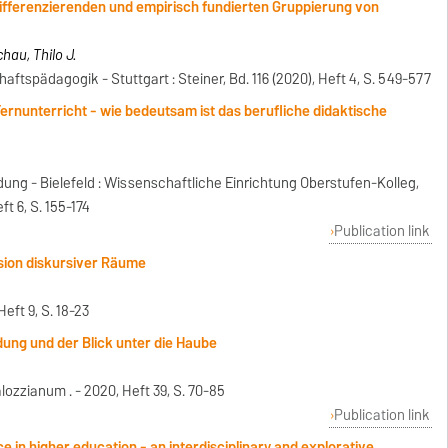
 differenzierenden und empirisch fundierten Gruppierung von
hau, Thilo J.
haftspädagogik - Stuttgart : Steiner, Bd. 116 (2020), Heft 4, S. 549-577
Fernunterricht - wie bedeutsam ist das berufliche didaktische
ng - Bielefeld : Wissenschaftliche Einrichtung Oberstufen-Kolleg,
ft 6, S. 155-174
Publication link
osion diskursiver Räume
Heft 9, S. 18-23
ung und der Blick unter die Haube
ozzianum . - 2020, Heft 39, S. 70-85
Publication link
ce in higher education - an interdisciplinary and explorative