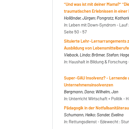
"Und was ist mit deiner Mama?" "Die
traumatischen Erlebnissen in einer
Holländer, Jürgen; Pongratz, Kathar
In:
Leben mit Down-Syndrom - Lauf :
Seite 50 - 57
Situierte Lehr-Lernarrangements z
Ausbildung von Lebensmittelberuf
Vieback, Linda; Brämer, Stefan; Hage
In:
Haushalt in Bildung & Forschung -
Super-GAU Insolvenz? - Lernende u
Unternehmensinsolvenzen
Bergmann, Dana; Wilhelm, Jan
In:
Unterricht Wirtschaft + Politik - 
Pädagogik in der Notfallsanitäter
Schumann, Heiko; Sander, Evelina
In:
Rettungsdienst - Edewecht : Stump