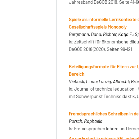
Jahresband DeGÖB 2018, Seite 41-6
Spiele als informelle Lernkontexte
Gesellschaftsspiels Monopoly
Bergmann, Dana; Richter, Katja E.; Sp
In:
Zeitschrift für ökonomische Bil
DeGÖB 2018(2020), Seiten 99-121
Beteiligungsformate für Eltern zur
Bereich
Vieback, Linda; Lonzig, Albrecht; Br
In:
Journal of technical education - 
mit Schwerpunkt Technikdidaktik, Univ
Fremdsprachliches Schreiben in de
Porsch, Raphaela
In:
Fremdsprachen lehren und lernen -
An early start in primary EFL educat