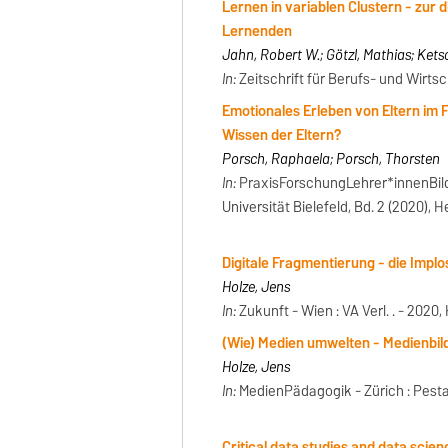
Lernen in variablen Clustern - zur
Lernenden
Jahn, Robert W.; Götzl, Mathias; Ketsc
In:
Zeitschrift für Berufs- und Wirtsc
Emotionales Erleben von Eltern im 
Wissen der Eltern?
Porsch, Raphaela; Porsch, Thorsten
In:
PraxisForschungLehrer*innenBildu
Universität Bielefeld, Bd. 2 (2020), He
Digitale Fragmentierung - die Impl
Holze, Jens
In:
Zukunft - Wien : VA Verl. . - 2020, 
(Wie) Medien umwelten - Medienbild
Holze, Jens
In:
MedienPädagogik - Zürich : Pestal
Critical data studies and data scien