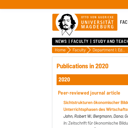
FAC
NEWS
FACULTY
STUDY AND TEAC
Home
Faculty
Department I: Education, Vocation and Media
Publications in 2020
2020
Peer-reviewed journal article
Sichtstrukturen ökonomischer Bild
Unterrichtsphasen des Wirtschafts
Jahn, Robert W.; Bergmann, Dana; Gö
In:
Zeitschrift für ökonomische Bild