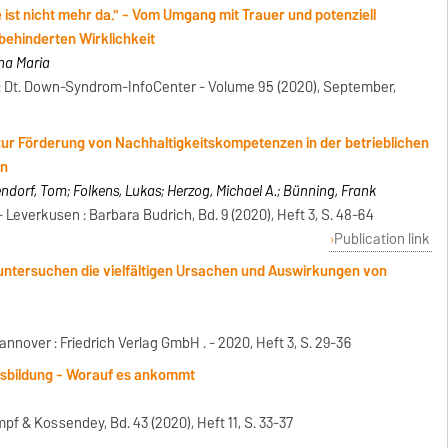
 ist nicht mehr da." - Vom Umgang mit Trauer und potenziell
 behinderten Wirklichkeit
ina Maria
 Dt. Down-Syndrom-InfoCenter - Volume 95 (2020), September,
ur Förderung von Nachhaltigkeitskompetenzen in der betrieblichen
en
ndorf, Tom; Folkens, Lukas; Herzog, Michael A.; Bünning, Frank
 Leverkusen : Barbara Budrich, Bd. 9 (2020), Heft 3, S. 48-64
Publication link
ntersuchen die vielfältigen Ursachen und Auswirkungen von
Hannover : Friedrich Verlag GmbH . - 2020, Heft 3, S. 29-36
ausbildung - Worauf es ankommt
f & Kossendey, Bd. 43 (2020), Heft 11, S. 33-37