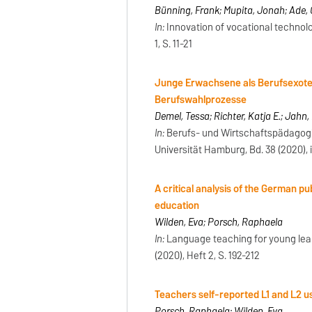
Bünning, Frank; Mupita, Jonah; Ade,
In:
Innovation of vocational technolo
1, S. 11-21
Junge Erwachsene als Berufsexoten
Berufswahlprozesse
Demel, Tessa; Richter, Katja E.; Jahn,
In:
Berufs- und Wirtschaftspädagogik
Universität Hamburg, Bd. 38 (2020), 
A critical analysis of the German pu
education
Wilden, Eva; Porsch, Raphaela
In:
Language teaching for young lea
(2020), Heft 2, S. 192-212
Teachers self-reported L1 and L2 u
Porsch, Raphaela; Wilden, Eva