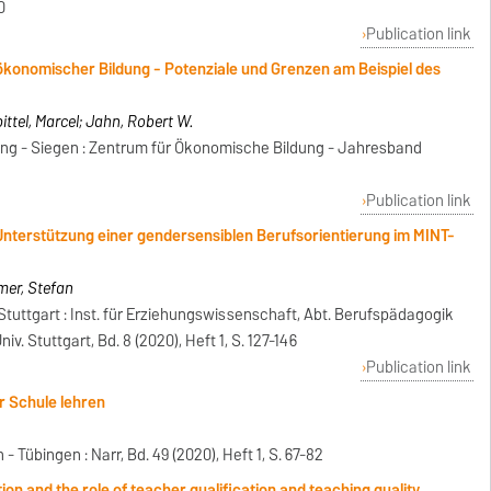
0
Publication link
 ökonomischer Bildung - Potenziale und Grenzen am Beispiel des
ittel, Marcel; Jahn, Robert W.
dung - Siegen : Zentrum für Ökonomische Bildung - Jahresband
Publication link
 Unterstützung einer gendersensiblen Berufsorientierung im MINT-
ämer, Stefan
Stuttgart : Inst. für Erziehungswissenschaft, Abt. Berufspädagogik
. Stuttgart, Bd. 8 (2020), Heft 1, S. 127-146
Publication link
r Schule lehren
 Tübingen : Narr, Bd. 49 (2020), Heft 1, S. 67-82
ion and the role of teacher qualification and teaching quality