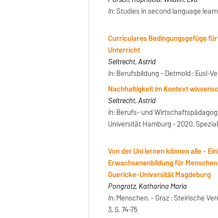
In:
Studies in second language learnin
Curriculares Bedingungsgefüge für
Unterricht
Seltrecht, Astrid
In:
Berufsbildung - Detmold : Eusl-Verl
Nachhaltigkeit im Kontext wissensch
Seltrecht, Astrid
In:
Berufs- und Wirtschaftspädagogik
Universität Hamburg - 2020, Spezial 
Von der Uni lernen können alle - Ei
Erwachsenenbildung für Menschen m
Guericke-Universität Magdeburg
Pongratz, Katharina Maria
In:
Menschen. - Graz : Steirische Ve
3, S. 74-75