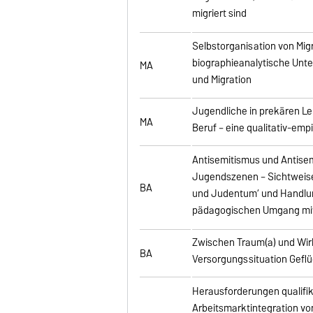
migriert sind
Selbstorganisation von Mig
biographieanalytische Unt
MA
und Migration
Jugendliche in prekären L
MA
Beruf – eine qualitativ-emp
Antisemitismus und Antisem
Jugendszenen – Sichtwei
BA
und Judentum‘ und Handlu
pädagogischen Umgang mit
Zwischen Traum(a) und Wirk
BA
Versorgungssituation Geflu
Herausforderungen qualifi
Arbeitsmarktintegration v