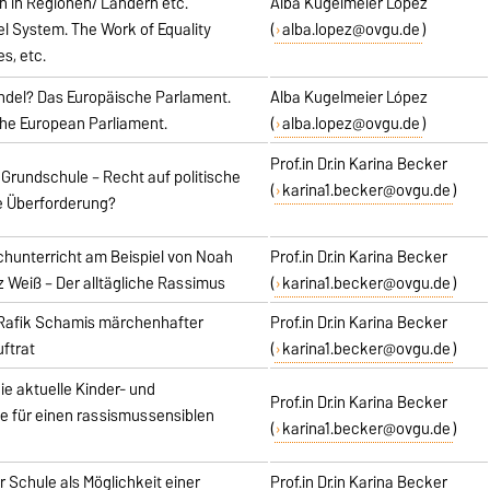
n in Regionen/ Ländern etc.
Alba Kugelmeier López
vel System. The Work of Equality
(
alba.lopez@ovgu.de
)
s, etc.
del? Das Europäische Parlament.
Alba Kugelmeier López
he European Parliament.
(
alba.lopez@ovgu.de
)
Prof.in Dr.in Karina Becker
 Grundschule – Recht auf politische
(
karina1.becker@ovgu.de
)
e Überforderung?
chunterricht am Beispiel von Noah
Prof.in Dr.in Karina Becker
Weiß – Der alltägliche Rassimus
(
karina1.becker@ovgu.de
)
t Rafik Schamis märchenhafter
Prof.in Dr.in Karina Becker
uftrat
(
karina1.becker@ovgu.de
)
ie aktuelle Kinder- und
Prof.in Dr.in Karina Becker
e für einen rassismussensiblen
(
karina1.becker@ovgu.de
)
r Schule als Möglichkeit einer
Prof.in Dr.in Karina Becker