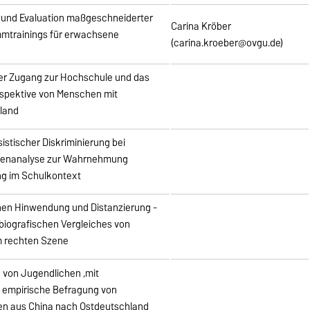
 und Evaluation maßgeschneiderter
Carina Kröber
mtrainings für erwachsene
(carina.kroeber@ovgu.de)
Der Zugang zur Hochschule und das
rspektive von Menschen mit
hland
stischer Diskriminierung bei
ettenanalyse zur Wahrnehmung
ung im Schulkontext
en Hinwendung und Distanzierung -
biografischen Vergleiches von
m rechten Szene
 von Jugendlichen ‚mit
ne empirische Befragung von
ien aus China nach Ostdeutschland