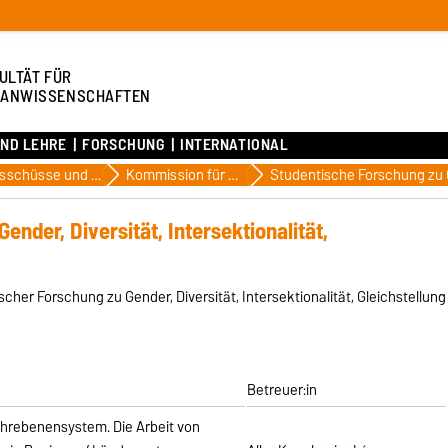
ULTÄT FÜR
ANWISSENSCHAFTEN
UND LEHRE
FORSCHUNG
INTERNATIONAL
Ausschüsse und Kommissionen
Kommission für Gleichstellung und Chancengleichheit
nder, Diversität, Intersektionalität,
cher Forschung zu Gender, Diversität, Intersektionalität, Gleichstellung
Betreuer:in
ehrebenensystem. Die Arbeit von