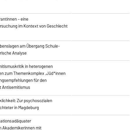
rantinnen – eine
ersuchung im Kontext von Geschlecht
ebenslagen am Übergang Schule-
irische Analyse
itismuskritik in heterogenen
sen zum Themenkomplex ‚Jüd*innen
ngsempfehlungen für den
 Antisemitismus
lichkeit: Zur psychosozialen
̈chteter in Magdeburg
kationsadäquater
on Akademikerinnen mit