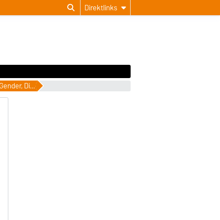
Direktlinks
Studentische Forschung zu Gender, Diversität, Intersektionalität, Gleichstellung