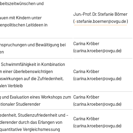
Arbeitszeitwünschen und
Jun.-Prof. Dr. Stefanie Börner
auen mit Kindern unter
(
stefanie.boerner@ovgu.de
)
enpolitischen Leitideen in
Carina Kröber
nspruchungen und Bewältigung bei
(carina.kroeber@ovgu.de)
en
ch Schwimmfähigkeit in Kombination
en einer überlebenswichtigen
Carina Kröber
swirkungen auf die Zufriedenheit,
(carina.kroeber@ovgu.de)
len Verbleib
g und Evaluation eines Workshops zum
Carina Kröber
ionaler Studierender
(carina.kroeber@ovgu.de)
edenheit, Studienzufriedenheit und –
Carina Kröber
udierender durch das Erlangen von
(carina.kroeber@ovgu.de)
uantitative Vergleichsmessung