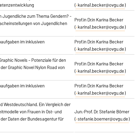
petenzentwicklung
(
karina1.becker@ovgu.de
)
en Jugendliche zum Thema Gendern? -
Prof.in Dr.in Karina Becker
acheinstellungen von Jugendlichen
(
karina1.becker@ovgu.de
)
baufgaben im inklusiven
Prof.in Dr.in Karina Becker
(
karina1.becker@ovgu.de
)
 Graphic Novels – Potenziale für den
Prof.in Dr.in Karina Becker
 der Graphic Novel Nylon Road von
(
karina1.becker@ovgu.de
)
baufgaben im inklusiven
Prof.in Dr.in Karina Becker
(
karina1.becker@ovgu.de
)
nd Westdeutschland. Ein Vergleich der
eitmodelle von Frauen in Ost- und
Jun.-Prof. Dr. Stefanie Börner
 der Daten der Bundesagentur für
(
stefanie.boerner@ovgu.de
)