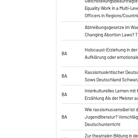
Gleichstellungsbeauftragte
Equality Work in a Multi-Le
Officers in Regions/Countrie
Abtreibungsgesetze im Wan
Changing Abortion Laws? T
Holocaust-Erziehung in der
BA
Aufklärung oder emotional
Rassismuskritischer Deuts
BA
Sows Deutschland Schwarz 
Interkulturelles Lernen mi
BA
Erzählung Als der Meister a
Wie rassismussensibel ist d
BA
Jugendliteratur? Vorschläg
Deutschunterricht
Zur theatralen Bildung in de