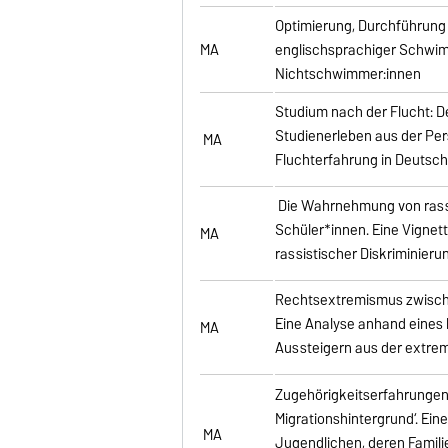
Optimierung, Durchführung
MA
englischsprachiger Schwim
Nichtschwimmer:innen
Studium nach der Flucht: 
Studienerleben aus der Pe
MA
Fluchterfahrung in Deutsc
Die Wahrnehmung von rassi
Schüler*innen. Eine Vign
MA
rassistischer Diskriminier
Rechtsextremismus zwisch
Eine Analyse anhand eines 
MA
Aussteigern aus der extre
Zugehörigkeitserfahrungen
Migrationshintergrund‘. Ei
MA
Jugendlichen, deren Famil